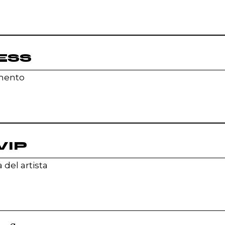
ESS
omento
VIP
 del artista