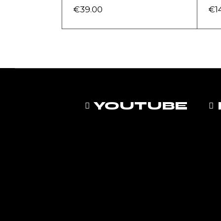
€
39.00
€
1
YOUTUBE