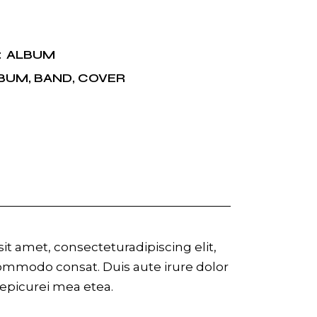
5
ALBUM
:
BUM
,
BAND
,
COVER
t amet, consecteturadipiscing elit,
commodo consat. Duis aute irure dolor
r epicurei mea etea.