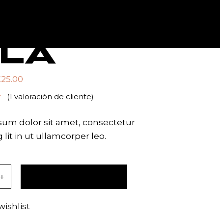
TACTO
ILA
€
25.00
(
1
valoración de cliente)
L
um dolor sit amet, consectetur
 lit in ut ullamcorper leo.
ity
AÑADIR AL CARRITO
wishlist