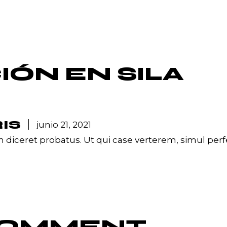
CIÓN EN
SILA
IS
junio 21, 2021
um diceret probatus. Ut qui case verterem, simul per
 COMMENT