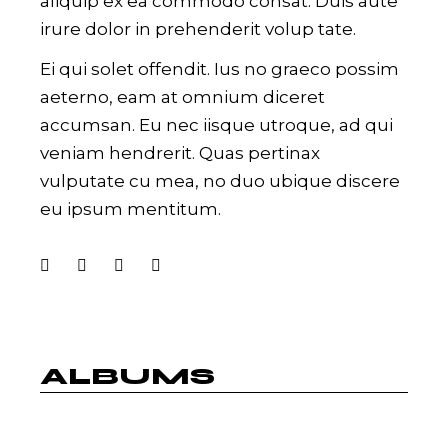
aliquip ex ea commodo consat. Duis aute
irure dolor in prehenderit volup tate.
Ei qui solet offendit. Ius no graeco possim
aeterno, eam at omnium diceret
accumsan. Eu nec iisque utroque, ad qui
veniam hendrerit. Quas pertinax
vulputate cu mea, no duo ubique discere
eu ipsum mentitum.
ALBUMS