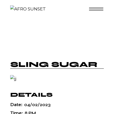
Skip
to
the
content
SLING SUGAR
DETAILS
Date:
04/02/2023
Time:
8 PM