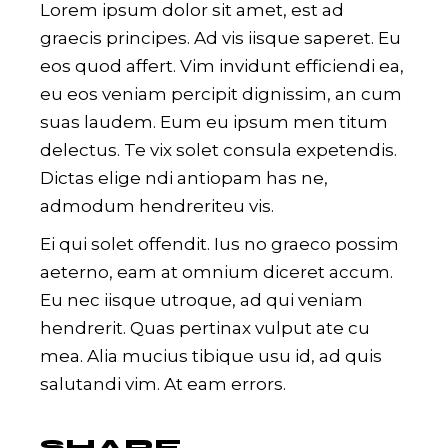
Lorem ipsum dolor sit amet, est ad
graecis principes. Ad vis iisque saperet. Eu
eos quod affert. Vim invidunt efficiendi ea,
eu eos veniam percipit dignissim, an cum
suas laudem. Eum eu ipsum men titum
delectus. Te vix solet consula expetendis.
Dictas elige ndi antiopam has ne,
admodum hendreriteu vis.
Ei qui solet offendit. Ius no graeco possim
aeterno, eam at omnium diceret accum.
Eu nec iisque utroque, ad qui veniam
hendrerit. Quas pertinax vulput ate cu
mea. Alia mucius tibique usu id, ad quis
salutandi vim. At eam errors.
SHARE