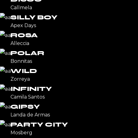
Callmela
SILLY BOY
Apex Days
ROSA
Alleccia
POLAR
Bonnitas
WILD
Zorreya
INFINITY
Camila Santos
GIPSY
Landa de Armas
PARTY CITY
Mosberg