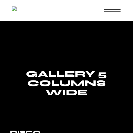
Skip
to
the
content
GALLERY 5
COLUMNS
WIDE
DISCO