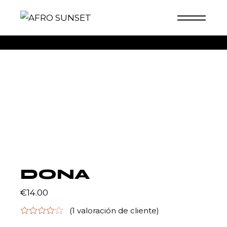
Skip
to
the
content
SHOP
DONA
€
14.00
(
1
valoración de cliente)