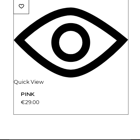
era:
es:
€14.00.
€11.00.
Quick View
PINK
€
29.00