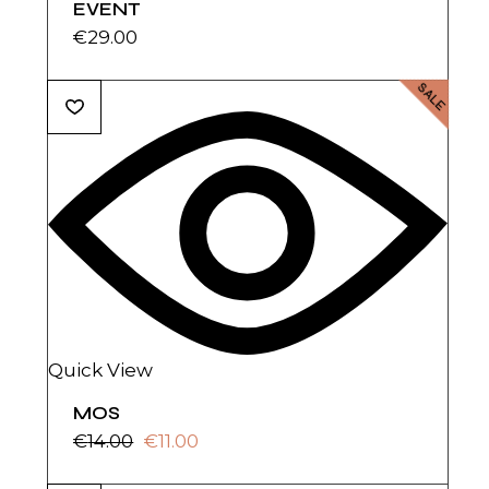
EVENT
€
29.00
SALE
Quick View
MOS
€
14.00
€
11.00
El
El
precio
precio
original
actual