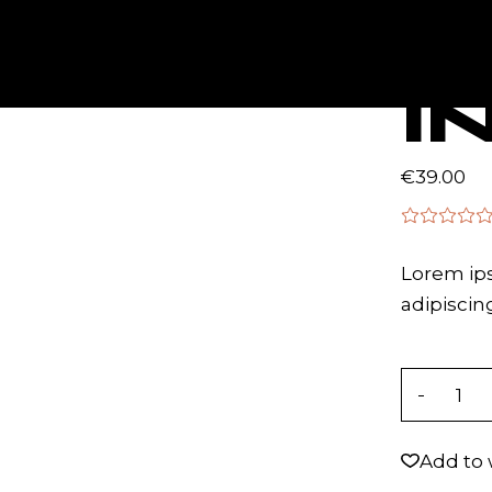
SUNSET
TICKETS
MAPA + HORARIOS
CON
I
€
39.00
Lorem ips
adipiscing
Indie qua
Add to 