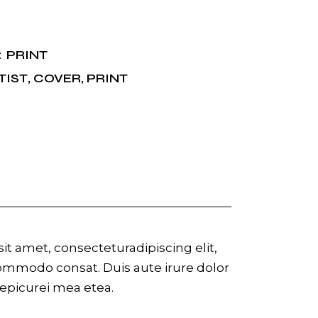
PRINT
:
TIST
,
COVER
,
PRINT
t amet, consecteturadipiscing elit,
commodo consat. Duis aute irure dolor
r epicurei mea etea.