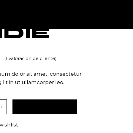
TACTO
NDIE
(
1
valoración de cliente)
um dolor sit amet, consectetur
 lit in ut ullamcorper leo.
ntity
AÑADIR AL CARRITO
wishlist