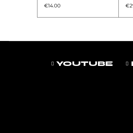
€
14.00
€
2
YOUTUBE