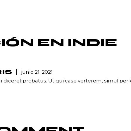
CIÓN EN
INDIE
IS
junio 21, 2021
um diceret probatus. Ut qui case verterem, simul per
 COMMENT