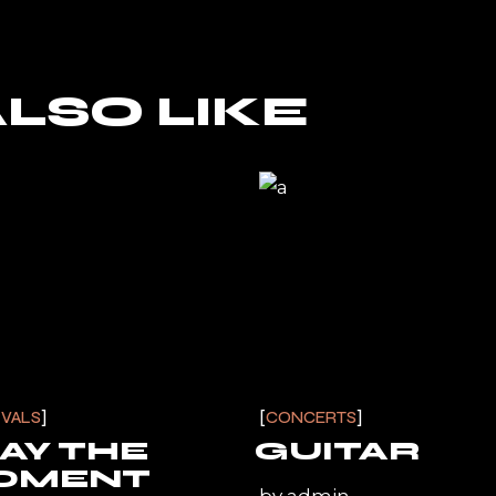
LSO LIKE
IVALS
CONCERTS
AY THE
GUITAR
OMENT
by
admin