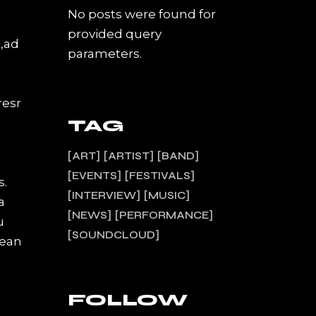
No posts were found for
provided query
a,ad
parameters.
resr
TAG
ART
ARTIST
BAND
EVENTS
FESTIVALS
s.
INTERVIEW
MUSIC
a
NEWS
PERFORMANCE
u
SOUNDCLOUD
nean
FOLLOW