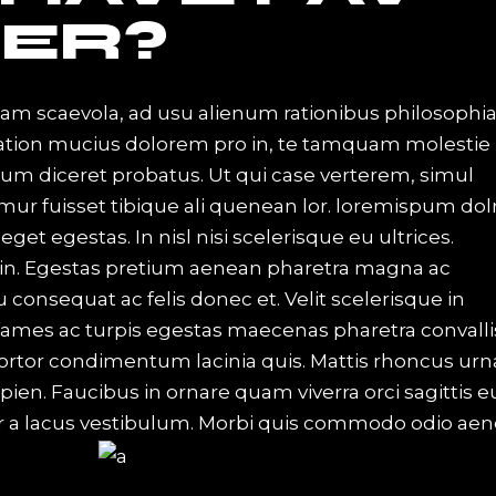
ER?
iam scaevola, ad usu alienum rationibus philosophi
Tation mucius dolorem pro in, te tamquam molestie
 eum diceret probatus. Ut qui case verterem, simul
mur fuisset tibique ali quenean lor. loremispum dol
t egestas. In nisl nisi scelerisque eu ultrices.
in. Egestas pretium aenean pharetra magna ac
u consequat ac felis donec et. Velit scelerisque in
ames ac turpis egestas maecenas pharetra convalli
 tortor condimentum lacinia quis. Mattis rhoncus urn
apien. Faucibus in ornare quam viverra orci sagittis e
 a lacus vestibulum. Morbi quis commodo odio aen