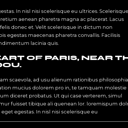
tas. In nisl nisi scelerisque eu ultrices. Scelerisqu
pretium aenean pharetra magna ac placerat. Lacus
elis donec et. Velit scelerisque in dictum non
s egestas maecenas pharetra convallis. Facilisis
ondimentum lacinia quis.
EART OF PARIS, NEAR T
DOU.
iam scaevola, ad usu alienum rationibus philosophi
Tation mucius dolorem pro in, te tamquam molestie
 eum diceret probatus. Ut qui case verterem, simul
mur fuisset tibique ali quenean lor. loremispum dol
get egestas. In nisl nisi scelerisque eu