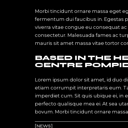
Morbi tincidunt ornare massa eget eges
fermentum dui faucibus in. Egestas 
viverra vitae congue eu consequat ac f
consectetur. Malesuada fames ac turpi
mauris sit amet massa vitae tortor c
BASED IN THE H
CENTRE POMPI
Lorem ipsum dolor sit amet, id duo d
etiam corrumpit interpretaris eum. 
imperdiet cum. Sit quis ubique ei, in
perfecto qualisque mea ei. At sea uta
bovum. Morbi tincidunt ornare massa e
NEWS