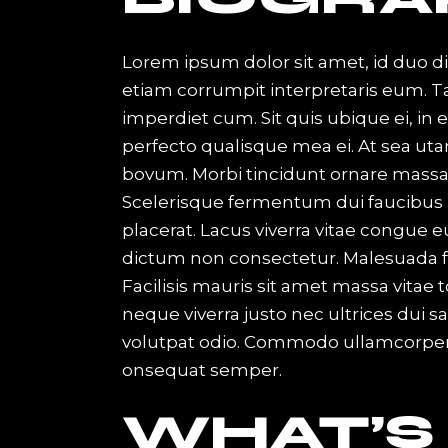
Lorem ipsum dolor sit amet, id duo d
etiam corrumpit interpretaris eum. 
imperdiet cum. Sit quis ubique ei, in
perfecto qualisque mea ei. At sea uta
bovum. Morbi tincidunt ornare massa eg
Scelerisque fermentum dui faucibus 
placerat. Lacus viverra vitae congue e
dictum non consectetur. Malesuada f
Facilisis mauris sit amet massa vitae
neque viverra justo nec ultrices dui s
volutpat odio. Commodo ullamcorper
onsequat semper.
WHAT’S