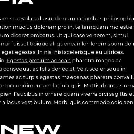
iam scaevola, ad usu alienum rationibus philosophi
Tation mucius dolorem pro in, te tamquam molestie
 eum diceret probatus. Ut qui case verterem, simul
mur fuisset tibique ali quenean lor. loremispum dol
et egestas. In nisl nisi scelerisque eu ultrices.
in.
Egestas pretium aenean
pharetra magna ac
u consequat ac felis donec et. Velit scelerisque in
ames ac turpis egestas maecenas pharetra convalli
 tortor condimentum lacinia quis. Mattis rhoncus urn
apien. Faucibus in ornare quam viverra orci sagittis e
 a lacus vestibulum. Morbi quis commodo odio ae
 NEW