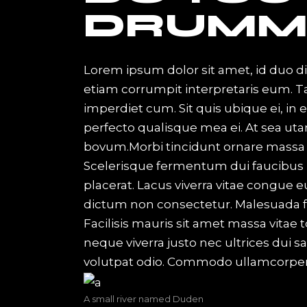
DRUMM
Lorem ipsum dolor sit amet, id duo d
etiam corrumpit interpretaris eum. 
imperdiet cum. Sit quis ubique ei, in
perfecto qualisque mea ei. At sea uta
bovum.Morbi tincidunt ornare massa ege
Scelerisque fermentum dui faucibus 
placerat. Lacus viverra vitae congue e
dictum non consectetur. Malesuada f
Facilisis mauris sit amet massa vitae
neque viverra justo nec ultrices dui s
volutpat odio. Commodo ullamcorper
A small river named Duden