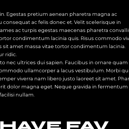
in. Egestas pretium aenean pharetra magna ac
u consequat ac felis donec et. Velit scelerisque in
ames ac turpis egestas maecenas pharetra convalli
 tortor condimentum lacinia quis. Risus commodo viv
 sit amet massa vitae tortor condimentum lacinia.
 ridic.
to nec ultrices dui sapien. Faucibus in ornare quam
o. Commodo ullamcorper a lacus vestibulum. Morbi qu
er viverra nam libero justo laoreet sit amet. Phar
erit dolor magna eget. Neque gravida in fermentum 
cilisi nullam.
 HAVE FAV