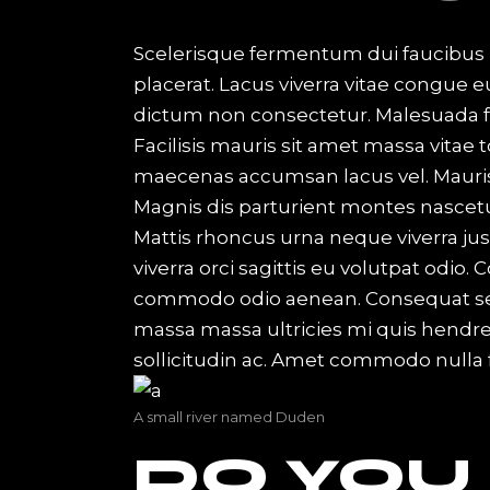
Scelerisque fermentum dui faucibus 
placerat. Lacus viverra vitae congue e
dictum non consectetur. Malesuada f
Facilisis mauris sit amet massa vitae
maecenas accumsan lacus vel. Mauris
Magnis dis parturient montes nascetur
Mattis rhoncus urna neque viverra jus
viverra orci sagittis eu volutpat odi
commodo odio aenean. Consequat semp
massa massa ultricies mi quis hendr
sollicitudin ac. Amet commodo nulla fa
A small river named Duden
DO YOU