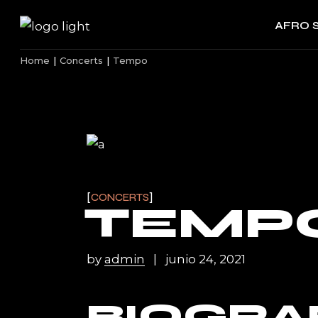
Skip
to
AFRO 
the
content
Home
Concerts
Tempo
CONCERTS
TEMP
by
admin
junio 24, 2021
BIOGRA