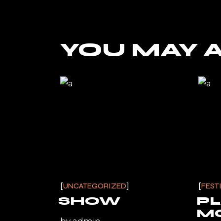
YOU MAY A
UNCATEGORIZED
FEST
SHOW
PL
M
by
admin