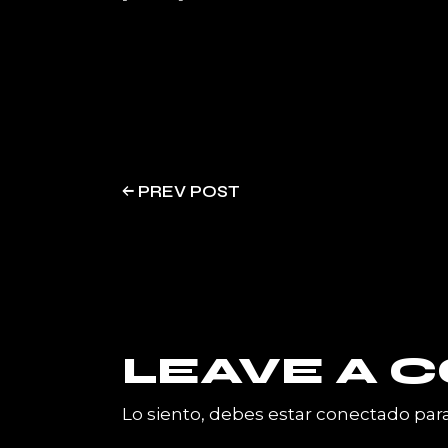
PREV POST
LEAVE A
Lo siento, debes estar
conectado
para