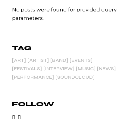
No posts were found for provided query
parameters.
TAG
ART
ARTIST
BAND
EVENTS
FESTIVALS
INTERVIEW
MUSIC
NEWS
PERFORMANCE
SOUNDCLOUD
FOLLOW