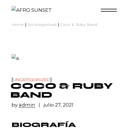
Skip
to
the
content
Home
Uncategorized
Coco & Ruby Band
UNCATEGORIZED
COCO & RUBY
BAND
by
admin
julio 27, 2021
BIOGRAFÍA