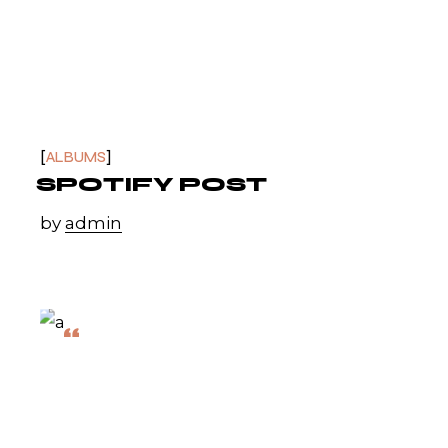
ALBUMS
SPOTIFY POST
by
admin
“
"AFTER ALL THE
INVESTIGATION, ALL
OF THE
TECHNIQUE-
DOESN'T MATTER!