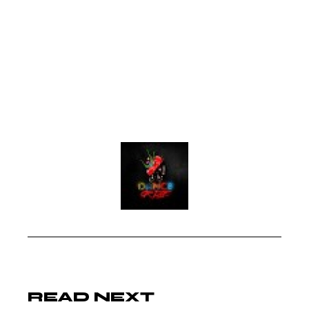
ONLY IF THE
FEELING IS RIGHT."
John Coltrane
READ NEXT